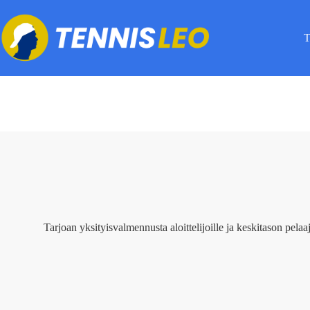
Skip
to
content
T
Tarjoan yksityisvalmennusta aloittelijoille ja keskitason pela