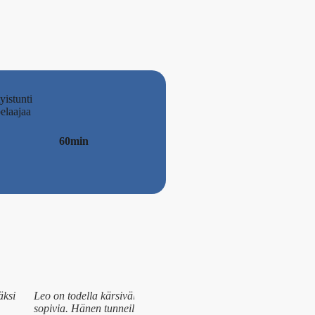
yistunti
elaajaa
60min
äksi
Leo on todella kärsivällinen ja kannustava valmentaja, joka teke
sopivia. Hänen tunneillaan oman kehityksen huomaa nopeasti.