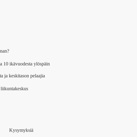
nnan?
ia 10 ikävuodesta ylöspäin
a ja keskitason pelaajia
 liikuntakeskus
Kysymyksiä