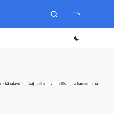
Info
ta sekä rakentaa pelaajapolkua tavoitteellisempaa harrastamista