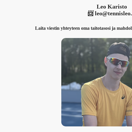
Leo Karisto
📨 leo@tennisleo.
Laita viestin yhteyteen oma taitotasosi ja mahdoll