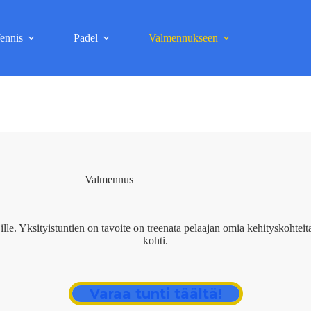
ennis
Padel
Valmennukseen
Valmennus
ajille. Yksityistuntien on tavoite on treenata pelaajan omia kehityskohtei
kohti.
Varaa tunti täältä!