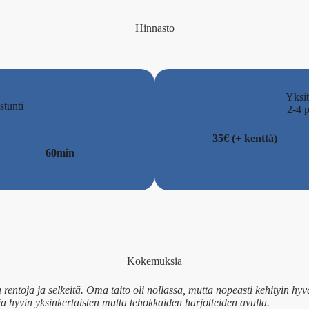
Hinnasto
Yksit
stunti
2-4 p
35€ (+ kenttä)
60min
Kokemuksia
rentoja ja selkeitä. Oma taito oli nollassa, mutta nopeasti kehityin hyv
ja hyvin yksinkertaisten mutta tehokkaiden harjotteiden avulla.