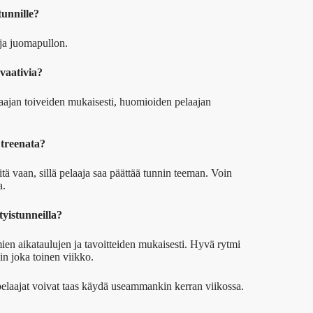
tunnille?
 ja juomapullon.
 vaativia?
laajan toiveiden mukaisesti, huomioiden pelaajan
i treenata?
tä vaan, sillä pelaaja saa päättää tunnin teeman. Voin
a.
tyistunneilla?
en aikataulujen ja tavoitteiden mukaisesti. Hyvä rytmi
kin joka toinen viikko.
 pelaajat voivat taas käydä useammankin kerran viikossa.