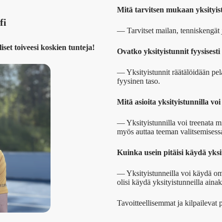
Mitä tarvitsen mukaan yksityis
fi
— Tarvitset mailan, tenniskengät
iset toiveesi koskien tunteja!
Ovatko yksityistunnit fyysisesti
— Yksityistunnit räätälöidään pe
fyysinen taso.
Mitä asioita yksityistunnilla vo
— Yksityistunnilla voi treenata mi
myös auttaa teeman valitsemisess
Kuinka usein pitäisi käydä yksi
— Yksityistunneilla voi käydä omi
olisi käydä yksityistunneilla aina
Tavoitteellisemmat ja kilpailevat