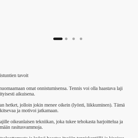
istuntien tavoit
 huomaamaan omat onnistumisensa. Tennis voi olla haastava laji
rityisesti aikuisena.
maan hetket, jolloin jokin menee oikein (lyönti, liikkuminen). Tämä
alkitsevaa ja motivoi jatkamaan.
jille oikeanlaisen tekniikan, joka tukee tehokasta harjoittelua ja
emään rasitusvammoja.