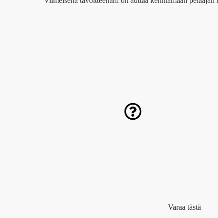
Viimeisenä tavoitteenani on auttaa kehittämään pelaajan i
Varaa tästä