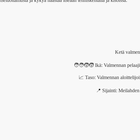
tseluottamusta ja kykyä haastaa itseään tenniskentällä ja kisoissa.
Ketä valme
🧑‍🧑‍🧒‍🧒 Ikä: Valmennan pelaaj
📈 Taso: Valmennan aloittelijoit
📍 Sijainti: Meilahden