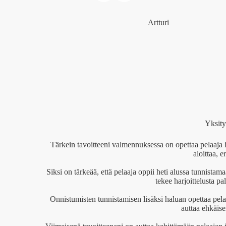
Artturi
Yksity
Tärkein tavoitteeni valmennuksessa on opettaa pelaaja
aloittaa, e
Siksi on tärkeää, että pelaaja oppii heti alussa tunnista
tekee harjoittelusta p
Onnistumisten tunnistamisen lisäksi haluan opettaa pelaa
auttaa ehkäis