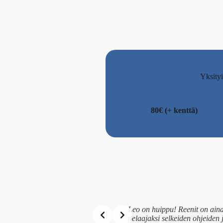
Yksityi
80€ (+ kenttä)
Leo on huippu! Reenit on aina 
pelaajaksi selkeiden ohjeiden 