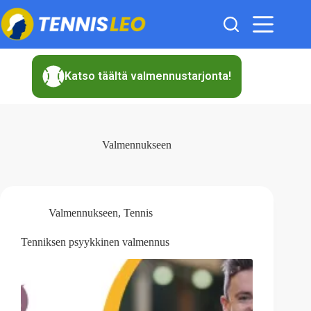
Skip
to
content
Katso täältä valmennustarjonta!
Valmennukseen
Valmennukseen
,
Tennis
Tenniksen psyykkinen valmennus