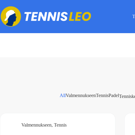
Skip
to
content
T
All
Valmennukseen
Tennis
Padel
Tennisk
Valmennukseen
,
Tennis