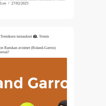
Leo
27/02/2025
Tenniksen turnaukset 🏟️
,
Tennis
on Ranskan avoimet (Roland-Garros)
ksessä?