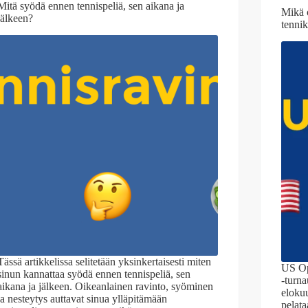
Mitä syödä ennen tennispeliä, sen aikana ja
Mikä 
jälkeen?
tenni
Tässä artikkelissa selitetään yksinkertaisesti miten
US Op
sinun kannattaa syödä ennen tennispeliä, sen
-turna
aikana ja jälkeen. Oikeanlainen ravinto, syöminen
elokuu
ja nesteytys auttavat sinua ylläpitämään
pelata