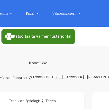
ennis
Padel
Valmennukseen
Katso täältä valmennustarjonta!
Kotivalikko
Tennis EN 🇺🇸 🇬🇧
Tennis FR 🇫🇷
Padel EN 
eskusten hinnastot 📋
Tenniksen fysiologia 🧪
,
Tennis