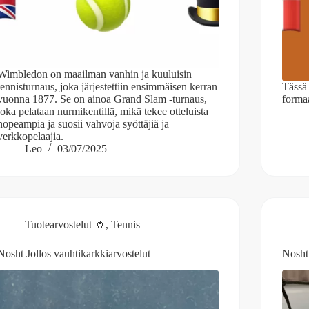
Wimbledon on maailman vanhin ja kuuluisin
tennisturnaus, joka järjestettiin ensimmäisen kerran
Tässä
vuonna 1877. Se on ainoa Grand Slam -turnaus,
formaa
joka pelataan nurmikentillä, mikä tekee otteluista
nopeampia ja suosii vahvoja syöttäjiä ja
verkkopelaajia.
Leo
03/07/2025
Tuotearvostelut 🥤
,
Tennis
Nosht Jollos vauhtikarkkiarvostelut
Nosht 