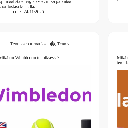
optimaalista energiatasoa, mikä parantaa
suoritustasi kentällä.
Leo
24/11/2025
Tenniksen turnaukset 🏟️
,
Tennis
Mikä on Wimbledon tenniksessä?
Mikä 
tenni