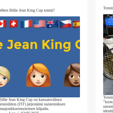
Tenni
Miten Billie Jean King Cup toimii?
Tennis
Billie Jean King Cup on kansainvälisen
"kusto
tennisliiton (ITF) järjestämä naistenniksen
useam
maajoukkuemuotoinen kilpailu.
identt