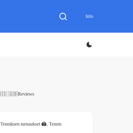
Info
🇺🇸 🇬🇧
Reviews
Tenniksen turnaukset 🏟️
,
Tennis