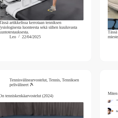
Tässä artikkelissa kerrotaan tenniksen
fysiologisesta luonteesta sekä siihen kuuluvasta
kuntotestauksesta.
Tässä 
Leo
22/04/2025
miest
Tennisvälinearvostelut
,
Tennis
,
Tenniksen
pelivälineet 🎾
Miten
On tenniskenkäarvostelut (2024)