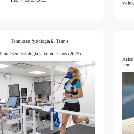
Leo
02/05/2025
swingi
Tenniksen fysiologia 🧪
,
Tennis
Tenniksen fysiologia ja kuntotestaus (2025)
Asics
tenni