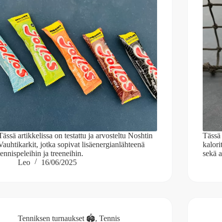
Tässä artikkelissa on testattu ja arvosteltu Noshtin
Tässä 
Vauhtikarkit, jotka sopivat lisäenergianlähteenä
kalori
tennispeleihin ja treeneihin.
sekä 
Leo
16/06/2025
Tenniksen turnaukset 🏟️
,
Tennis