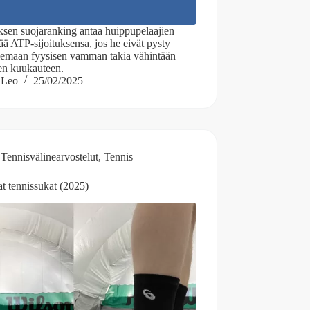
ksen suojaranking antaa huippupelaajien
tää ATP-sijoituksensa, jos he eivät pysty
ilemaan fyysisen vamman takia vähintään
en kuukauteen.
Leo
25/02/2025
Tennisvälinearvostelut
,
Tennis
t tennissukat (2025)