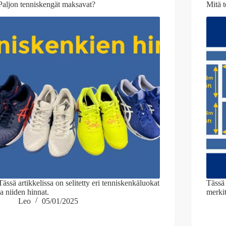
Paljon tenniskengät maksavat?
Mitä t
Tässä artikkelissa on selitetty eri tenniskenkäluokat
Tässä 
ja niiden hinnat.
merkit
Leo
05/01/2025