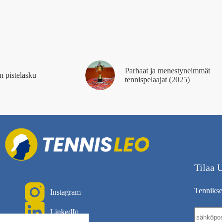
Parhaat ja menestyneimmät
n pistelasku
tennispelaajat (2025)
Tilaa U
Tenniksen
Instagram
LinkedIn