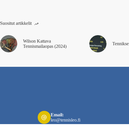
Suositut artikkelit
Wilson Kattava
Tennikse
Tennismailaopas (2024)
Email:
leo@tennisleo.fi