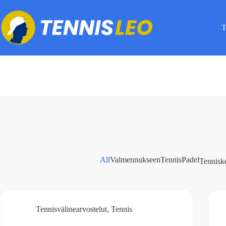
Skip
to
content
T
All
Valmennukseen
Tennis
Padel
Tennisk
Tennisvälinearvostelut
,
Tennis