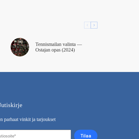
Tennismailan valinta —
Ostajan opas (2024)
utiskirje
 parhaat vinkit ja tarjoukset
Tilaa