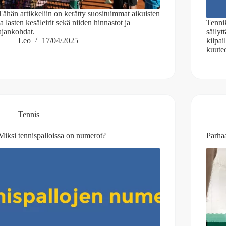
Tähän artikkeliin on kerätty suosituimmat aikuisten
ja lasten kesäleirit sekä niiden hinnastot ja
Tenni
ajankohdat.
säilyt
Leo
17/04/2025
kilpa
kuute
Tennis
Miksi tennispalloissa on numerot?
Parhaa