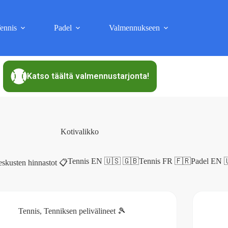
ennis
Padel
Valmennukseen
Katso täältä valmennustarjonta!
Kotivalikko
Tennis EN 🇺🇸 🇬🇧
Tennis FR 🇫🇷
Padel EN 
eskusten hinnastot 📋
Tennis
,
Tenniksen pelivälineet 🎾