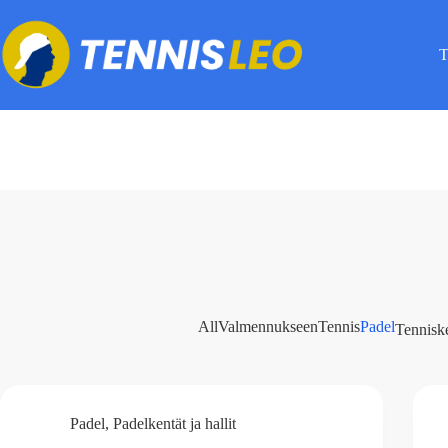
Skip
to
content
T
All
Valmennukseen
Tennis
Padel
Tennisk
Padel
,
Padelkentät ja hallit