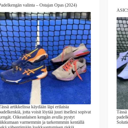
Padelkengän valinta – Ostajan Opas (2024)
ASICS
Tässä artikkelissa käydään läpi erilaisia
padelkenkiä, jotta voisit löytää juuri itsellesi sopivat
Tässä 
kengät. Oikeanlaisen kengän avulla pystyt
padelk
liikkumaan varmemmin ja tarkemmmin kentällä
Soluti
sekä vähentämään loukkaantumisen riskiä.