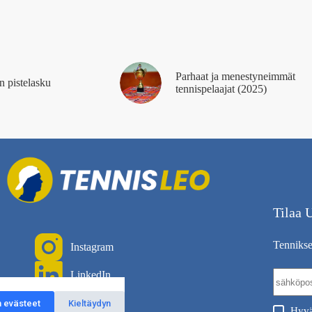
Parhaat ja menestyneimmät
n pistelasku
tennispelaajat (2025)
Tilaa U
Tenniksen
Instagram
LinkedIn
 evästeet
Kieltäydyn
Hyvä