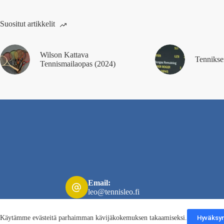
Suositut artikkelit
Wilson Kattava
Tennikse
Tennismailaopas (2024)
Email:
leo@tennisleo.fi
Käytämme evästeitä parhaimman kävijäkokemuksen takaamiseksi.
Hyväksyn