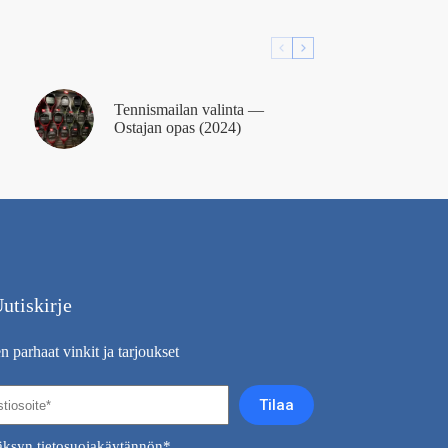
Tennismailan valinta —
Ostajan opas (2024)
utiskirje
 parhaat vinkit ja tarjoukset
Tilaa
ksyn tietosuojakäytännön*