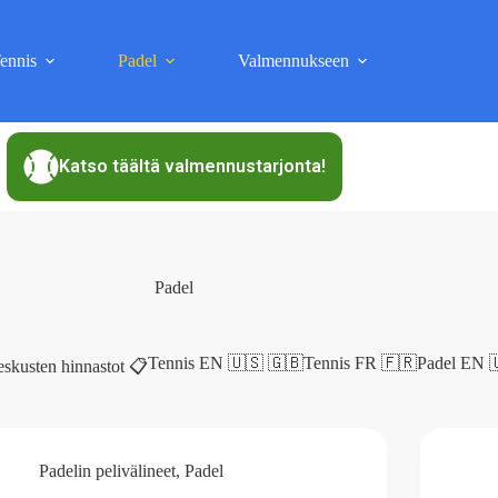
ennis
Padel
Valmennukseen
Katso täältä valmennustarjonta!
Padel
Tennis EN 🇺🇸 🇬🇧
Tennis FR 🇫🇷
Padel EN 
eskusten hinnastot 📋
Padelin pelivälineet
,
Padel