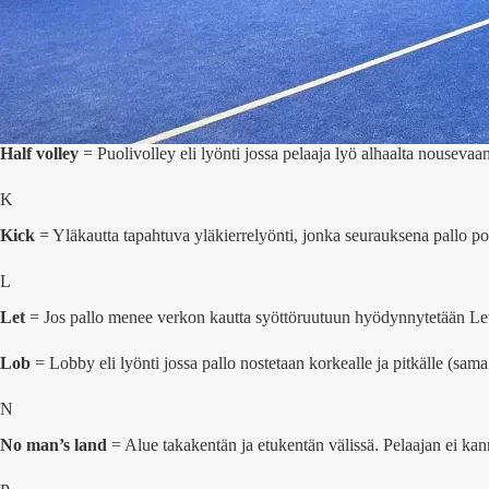
Half volley
= Puolivolley eli lyönti jossa pelaaja lyö alhaalta nousevaa
K
Kick
= Yläkautta tapahtuva yläkierrelyönti, jonka seurauksena pallo p
L
Let
= Jos pallo menee verkon kautta syöttöruutuun hyödynnytetään Let-
Lob
= Lobby eli lyönti jossa pallo nostetaan korkealle ja pitkälle (sam
N
No man’s land
= Alue takakentän ja etukentän välissä. Pelaajan ei kann