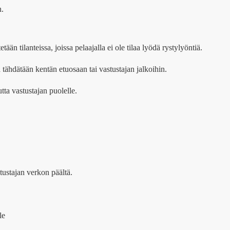
n.
ään tilanteissa, joissa pelaajalla ei ole tilaa lyödä rystylyöntiä.
 tähdätään kentän etuosaan tai vastustajan jalkoihin.
ta vastustajan puolelle.
tustajan verkon päältä.
le