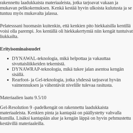
rakennettu laadukkaista materiaaleista, jotka tarjoavat vakaan ja
mukavan pelikokemuksen. Kenkä kestää hyvin ulkoista kulutusta ja se
tuntuu myös mukavalta jalassa.
Pelatesssani huomasin kuitenkin, että kenkien pito hiekkaisilla kentillä
voisi olla parempi. Jos kentällä oli hiekkakertymiä niin kengät tuntuivat
liukkailta.
Erityisominaisuudet
DYNAWAL-teknologia, mikä helpottaa ja vakauttaa
sivuttaisliikkeiden tekemistä.
DYNAWRAP-teknologia, mikä tukee jalan asentoa kengän
sisällä.
Rearfoot- ja Gel-teknologia, jotka yhdessä tarjoavat hyvän
vaimennuksen ja vähentävät nivelille tulevaa rasitusta.
Materiaalien laatu 9.5/10
Gel-Resolution 9 -padelkengät on rakennettu laadukkaista
materiaaleista. Kenkien pinta ja kantapää on päällystetty vahvalla
kumilla. Lisäksi kantapään alue ja kengän läppä on hyvin pehmustettu
kestävillä materiaaleilla.