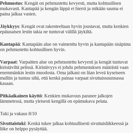
Pehmustus
: Kengät on pehmustettu kevyesti, mutta kohtuullisen
mukavasti. Kantapää ja kengän läppä ei hierrä ja mikään sauma ei
paina jalkaa vasten.
Jäykkyys
: Kengät ovat rakenteeltaan hyvin joustavat, mutta kenkien
epätasaisen lestin takia ne tuntuvat välillä jäykiltä.
Kantapää
: Kantapään alue on vaimenttu hyvin ja kantapään sisäpinta
on pehmustettu kohtuullisen hyvin.
Varpaat
: Varpaitten alue on pehmustettu kevyesti ja kengät tuntuvat
kiristäviltä pelissä. Kiristävyys ei johdu pehmustuksen määrästä vaan
enemmänkin lestin muodosta. Oma jalkani on liian leveä kyseiseen
malliin ja tuntuu siltä, että kenkä painaa varpaat sivuttaissuunnassa
kasaan.
Pitkäaikainen käyttö
: Kenkien mukavuus paranee jalkojen
lämmetessä, mutta yleisesti kengillä on epämukava pelata.
Tuki ja vakaus 8/10
Sivuttaistuki
: Kenkä tukee jalkaa kohtuullisesti sivuttaisliikkeessä ja
liike on helppo pysäyttää.