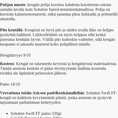
Pohjan muoto
: kengän pohja koostuu kahdesta korotetusta osiosta
samalla tavalla kuin Solution Speed-tenniskenkämallissa. Pohja on
kuvioitu kalanruotomaisesti, mikä parantaa pitoa liukkailla ja pehmeillä
alustoilla.
Pito kentällä
: Kengissä on hyvä pito ja niiden avulla liike on helppo
pysäyttää hallitusti. Liikkeellelähtö on myös helppoa sillä kenkä
pureutuu kenttään hyvin. Välillä pito kuitenkin vaihtelee, sillä kengän
tasapaino ei jakaudu tasaisesti koko pohjallisen mitalle.
Hengittävyys 9/10
Kosteus
: Kengät on rakennettu kevyistä ja hengittävistä materiaaleista.
Tämän ansiosta kenkiin ei pääse tiivistyymään liiallista kosteutta
eivätkä ole läpimärät pelisession jälkeen.
Paino 10/10
Verrattuna toisiin Asicsen padelkenkämalleihin
: Solution Swift FF-
kengät on kaikkein kevyimmästä päästä, jonka ansiosta ne pystyvät
tarjoamaan parhaimman ketteryyden.
Solution Swift FF paino 320gr