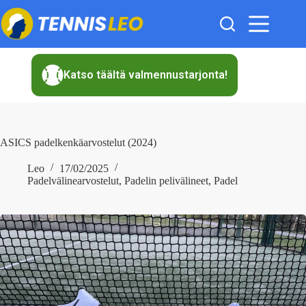
Skip
to
content
Katso täältä valmennustarjonta!
ASICS padelkenkäarvostelut (2024)
Leo
17/02/2025
Padelvälinearvostelut
,
Padelin pelivälineet
,
Padel