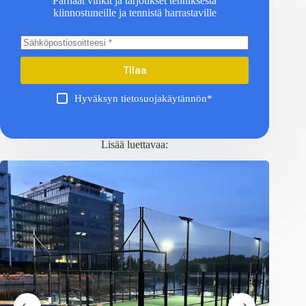
Parhaat vinkit ja tarjoukset tenniksestä
kiinnostuneille ja tennistä harrastaville
TIlaa
Hyväksyn tietosuojakäytännön*
Lisää luettavaa: