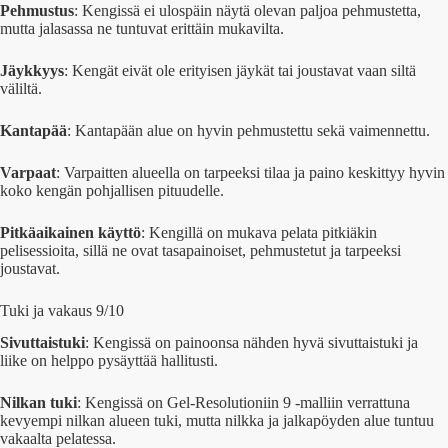
Pehmustus
: Kengissä ei ulospäin näytä olevan paljoa pehmustetta,
mutta jalasassa ne tuntuvat erittäin mukavilta.
Jäykkyys
: Kengät eivät ole erityisen jäykät tai joustavat vaan siltä
väliltä.
Kantapää
: Kantapään alue on hyvin pehmustettu sekä vaimennettu.
Varpaat
: Varpaitten alueella on tarpeeksi tilaa ja paino keskittyy hyvin
koko kengän pohjallisen pituudelle.
Pitkäaikainen käyttö
: Kengillä on mukava pelata pitkiäkin
pelisessioita, sillä ne ovat tasapainoiset, pehmustetut ja tarpeeksi
joustavat.
Tuki ja vakaus 9/10
Sivuttaistuki
: Kengissä on painoonsa nähden hyvä sivuttaistuki ja
liike on helppo pysäyttää hallitusti.
Nilkan tuki
: Kengissä on Gel-Resolutioniin 9 -malliin verrattuna
kevyempi nilkan alueen tuki, mutta nilkka ja jalkapöyden alue tuntuu
vakaalta pelatessa.