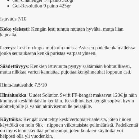
Gel-Challenger 14 paino 320gr
Gel-Resolution 9 paino 425gr
Istuvuus 7/10
Koko yleisesti
: Kengän lesti tuntuu muuten hyvältä, mutta liian
kapealta.
Leveys
: Lesti on kapeampi kuin muissa Asicsen padelkenkämalleissa,
jonka seurauksena kenkä puristaa varpaat yhteen.
Säädettävyys
: Kenkien istuvuutta pystyy säätämään kohtuullisesti,
mutta nilkkaa varten kannattaa pujottaa kengännauhat loppuun asti.
Hinta-laatusuhde 7.5/10
Hintaluokka
: Uudet Solution Swift FF-kengät maksavat 120€ ja näin
kuuluvat keskihintaisiin kenkiin. Keskihintaiset kengät sopivat hyvin
aloittelijoille ja vähän aktiivisemmille pelaajille.
Käyttöikä
: Kengät ovat tehty keskivertomateriaaleista, joten niiden
käyttöikä on noin 6kk+ riippuen viikottaisista pelimääristä. Padelkenttä
on myös tenniskenttää pehmeämpi, joten kenkien käyttöikä voi
helposti olla yli vuodenkin.