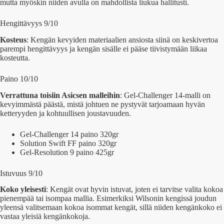
mutta myöskin niiden avulla on mahdollista liukua hallitusti.
Hengittävyys 9/10
Kosteus
: Kengän kevyiden materiaalien ansiosta siinä on keskivertoa
parempi hengittävyys ja kengän sisälle ei pääse tiivistymään liikaa
kosteutta.
Paino 10/10
Verrattuna toisiin Asicsen malleihin
: Gel-Challenger 14-malli on
kevyimmästä päästä, mistä johtuen ne pystyvät tarjoamaan hyvän
ketteryyden ja kohtuullisen joustavuuden.
Gel-Challenger 14 paino 320gr
Solution Swift FF paino 320gr
Gel-Resolution 9 paino 425gr
Istuvuus 9/10
Koko yleisesti
: Kengät ovat hyvin istuvat, joten ei tarvitse valita kokoa
pienempää tai isompaa mallia. Esimerkiksi Wilsonin kengissä joudun
yleensä valitsemaan kokoa isommat kengät, sillä niiden kengänkoko ei
vastaa yleisiä kengänkokoja.