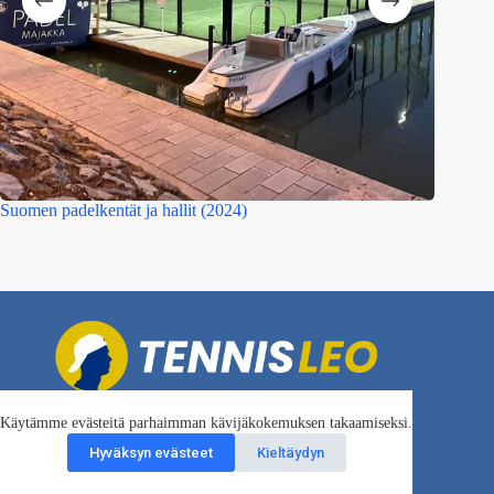
Suomen padelkentät ja hallit (2024)
Padelken
Email:
Käytämme evästeitä parhaimman kävijäkokemuksen takaamiseksi.
leo@tennisleo.fi
Hyväksyn evästeet
Kieltäydyn