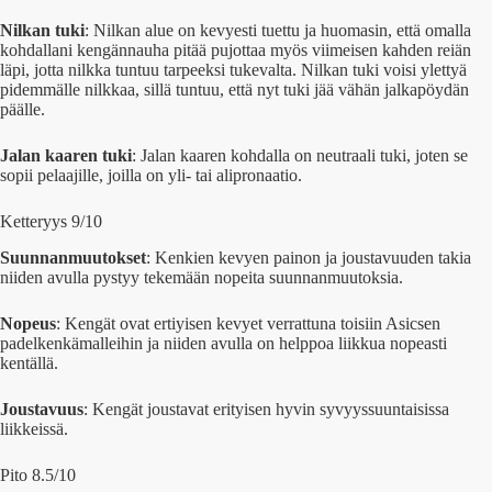
Nilkan tuki
: Nilkan alue on kevyesti tuettu ja huomasin, että omalla
kohdallani kengännauha pitää pujottaa myös viimeisen kahden reiän
läpi, jotta nilkka tuntuu tarpeeksi tukevalta. Nilkan tuki voisi ylettyä
pidemmälle nilkkaa, sillä tuntuu, että nyt tuki jää vähän jalkapöydän
päälle.
Jalan kaaren tuki
: Jalan kaaren kohdalla on neutraali tuki, joten se
sopii pelaajille, joilla on yli- tai alipronaatio.
Ketteryys 9/10
Suunnanmuutokset
: Kenkien kevyen painon ja joustavuuden takia
niiden avulla pystyy tekemään nopeita suunnanmuutoksia.
Nopeus
: Kengät ovat ertiyisen kevyet verrattuna toisiin Asicsen
padelkenkämalleihin ja niiden avulla on helppoa liikkua nopeasti
kentällä.
Joustavuus
: Kengät joustavat erityisen hyvin syvyyssuuntaisissa
liikkeissä.
Pito 8.5/10