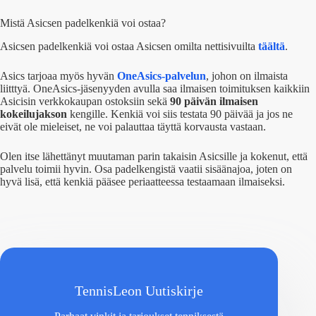
Mistä Asicsen padelkenkiä voi ostaa?
Asicsen padelkenkiä voi ostaa Asicsen omilta nettisivuilta
täältä
.
Asics tarjoaa myös hyvän
OneAsics-palvelun
, johon on ilmaista
liitttyä. OneAsics-jäsenyyden avulla saa ilmaisen toimituksen kaikkiin
Asicisin verkkokaupan ostoksiin sekä
90 päivän ilmaisen
kokeilujakson
kengille. Kenkiä voi siis testata 90 päivää ja jos ne
eivät ole mieleiset, ne voi palauttaa täyttä korvausta vastaan.
Olen itse lähettänyt muutaman parin takaisin Asicsille ja kokenut, että
palvelu toimii hyvin. Osa padelkengistä vaatii sisäänajoa, joten on
hyvä lisä, että kenkiä pääsee periaatteessa testaamaan ilmaiseksi.
TennisLeon Uutiskirje