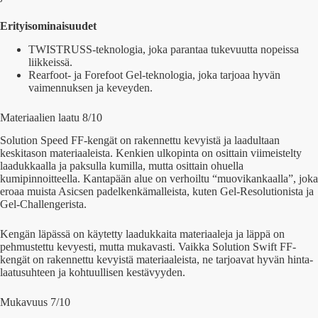
Erityisominaisuudet
TWISTRUSS-teknologia, joka parantaa tukevuutta nopeissa
liikkeissä.
Rearfoot- ja Forefoot Gel-teknologia, joka tarjoaa hyvän
vaimennuksen ja keveyden.
Materiaalien laatu 8/10
Solution Speed FF-kengät on rakennettu kevyistä ja laadultaan
keskitason materiaaleista. Kenkien ulkopinta on osittain viimeistelty
laadukkaalla ja paksulla kumilla, mutta osittain ohuella
kumipinnoitteella. Kantapään alue on verhoiltu “muovikankaalla”, joka
eroaa muista Asicsen padelkenkämalleista, kuten Gel-Resolutionista ja
Gel-Challengerista.
Kengän läpässä on käytetty laadukkaita materiaaleja ja läppä on
pehmustettu kevyesti, mutta mukavasti. Vaikka Solution Swift FF-
kengät on rakennettu kevyistä materiaaleista, ne tarjoavat hyvän hinta-
laatusuhteen ja kohtuullisen kestävyyden.
Mukavuus 7/10