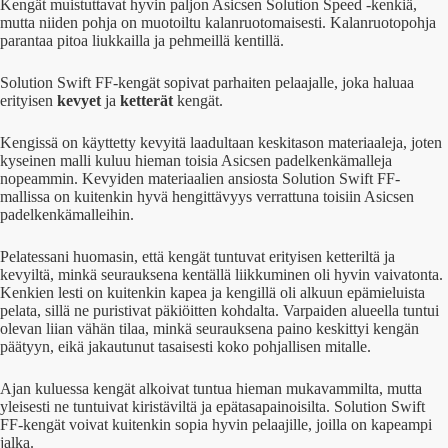
Kengät muistuttavat hyvin paljon Asicsen Solution Speed -kenkiä,
mutta niiden pohja on muotoiltu kalanruotomaisesti. Kalanruotopohja
parantaa pitoa liukkailla ja pehmeillä kentillä.
Solution Swift FF-kengät sopivat parhaiten pelaajalle, joka haluaa
erityisen
kevyet
ja
ketterät
kengät.
Kengissä on käyttetty kevyitä laadultaan keskitason materiaaleja, joten
kyseinen malli kuluu hieman toisia Asicsen padelkenkämalleja
nopeammin. Kevyiden materiaalien ansiosta Solution Swift FF-
mallissa on kuitenkin hyvä hengittävyys verrattuna toisiin Asicsen
padelkenkämalleihin.
Pelatessani huomasin, että kengät tuntuvat erityisen ketteriltä ja
kevyiltä, minkä seurauksena kentällä liikkuminen oli hyvin vaivatonta.
Kenkien lesti on kuitenkin kapea ja kengillä oli alkuun epämieluista
pelata, sillä ne puristivat päkiöitten kohdalta. Varpaiden alueella tuntui
olevan liian vähän tilaa, minkä seurauksena paino keskittyi kengän
päätyyn, eikä jakautunut tasaisesti koko pohjallisen mitalle.
Ajan kuluessa kengät alkoivat tuntua hieman mukavammilta, mutta
yleisesti ne tuntuivat kiristäviltä ja epätasapainoisilta. Solution Swift
FF-kengät voivat kuitenkin sopia hyvin pelaajille, joilla on kapeampi
jalka.