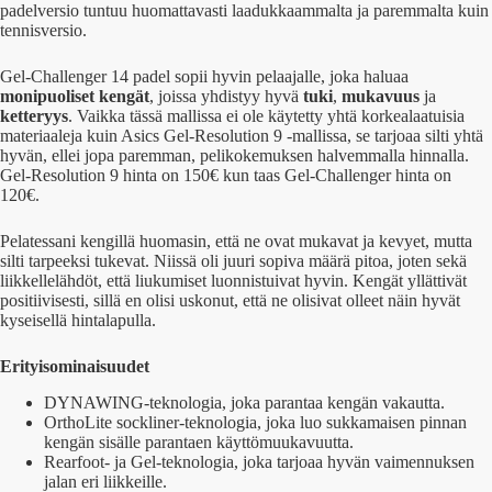
padelversio tuntuu huomattavasti laadukkaammalta ja paremmalta kuin
tennisversio.
Gel-Challenger 14 padel sopii hyvin pelaajalle, joka haluaa
monipuoliset kengät
, joissa yhdistyy hyvä
tuki
,
mukavuus
ja
ketteryys
. Vaikka tässä mallissa ei ole käytetty yhtä korkealaatuisia
materiaaleja kuin Asics Gel-Resolution 9 -mallissa, se tarjoaa silti yhtä
hyvän, ellei jopa paremman, pelikokemuksen halvemmalla hinnalla.
Gel-Resolution 9 hinta on 150€ kun taas Gel-Challenger hinta on
120€.
Pelatessani kengillä huomasin, että ne ovat mukavat ja kevyet, mutta
silti tarpeeksi tukevat. Niissä oli juuri sopiva määrä pitoa, joten sekä
liikkellelähdöt, että liukumiset luonnistuivat hyvin. Kengät yllättivät
positiivisesti, sillä en olisi uskonut, että ne olisivat olleet näin hyvät
kyseisellä hintalapulla.
Erityisominaisuudet
DYNAWING-teknologia, joka parantaa kengän vakautta.
OrthoLite sockliner-teknologia, joka luo sukkamaisen pinnan
kengän sisälle parantaen käyttömuukavuutta.
Rearfoot- ja Gel-teknologia, joka tarjoaa hyvän vaimennuksen
jalan eri liikkeille.