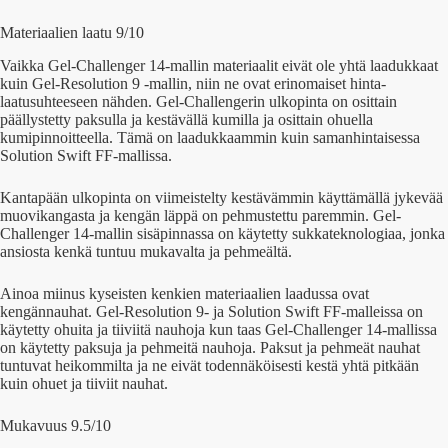
Materiaalien laatu 9/10
Vaikka Gel-Challenger 14-mallin materiaalit eivät ole yhtä laadukkaat
kuin Gel-Resolution 9 -mallin, niin ne ovat erinomaiset hinta-
laatusuhteeseen nähden. Gel-Challengerin ulkopinta on osittain
päällystetty paksulla ja kestävällä kumilla ja osittain ohuella
kumipinnoitteella. Tämä on laadukkaammin kuin samanhintaisessa
Solution Swift FF-mallissa.
Kantapään ulkopinta on viimeistelty kestävämmin käyttämällä jykevää
muovikangasta ja kengän läppä on pehmustettu paremmin. Gel-
Challenger 14-mallin sisäpinnassa on käytetty sukkateknologiaa, jonka
ansiosta kenkä tuntuu mukavalta ja pehmeältä.
Ainoa miinus kyseisten kenkien materiaalien laadussa ovat
kengännauhat. Gel-Resolution 9- ja Solution Swift FF-malleissa on
käytetty ohuita ja tiiviitä nauhoja kun taas Gel-Challenger 14-mallissa
on käytetty paksuja ja pehmeitä nauhoja. Paksut ja pehmeät nauhat
tuntuvat heikommilta ja ne eivät todennäköisesti kestä yhtä pitkään
kuin ohuet ja tiiviit nauhat.
Mukavuus 9.5/10