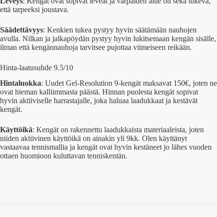
Leveys
: Kengät ovat sopivat leveät ja varpaiden alue on sekä tukeva,
että tarpeeksi joustava.
Säädettävyys
: Kenkien tukea pystyy hyvin säätämään nauhojen
avulla. Nilkan ja jalkapöydän pystyy hyvin lukitsemaan kengän sisälle,
ilman että kengännauhoja tarvitsee pujottaa viimeiseen reikään.
Hinta-laatusuhde 9.5/10
Hintaluokka
: Uudet Gel-Resolution 9-kengät maksavat 150€, joten ne
ovat hieman kalliimmasta päästä. Hinnan puolesta kengät sopivat
hyvin aktiiviselle harrastajalle, joka haluaa laadukkaat ja kestävät
kengät.
Käyttöikä
: Kengät on rakennettu laadukkaista materiaaleista, joten
niiden aktiivinen käyttöikä on ainakin yli 9kk. Olen käyttänyt
vastaavaa tennismallia ja kengät ovat hyvin kestäneet jo lähes vuoden
ottaen huomioon kuluttavan tenniskentän.