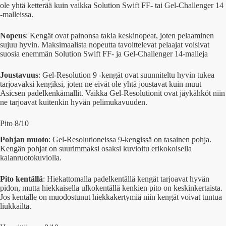
ole yhtä ketterää kuin vaikka Solution Swift FF- tai Gel-Challenger 14
-malleissa.
Nopeus
: Kengät ovat painonsa takia keskinopeat, joten pelaaminen
sujuu hyvin. Maksimaalista nopeutta tavoittelevat pelaajat voisivat
suosia enemmän Solution Swift FF- ja Gel-Challenger 14-malleja
Joustavuus
: Gel-Resolution 9 -kengät ovat suunniteltu hyvin tukea
tarjoavaksi kengiksi, joten ne eivät ole yhtä joustavat kuin muut
Asicsen padelkenkämallit. Vaikka Gel-Resolutionit ovat jäykähköt niin
ne tarjoavat kuitenkin hyvän pelimukavuuden.
Pito 8/10
Pohjan muoto
: Gel-Resolutioneissa 9-kengissä on tasainen pohja.
Kengän pohjat on suurimmaksi osaksi kuvioitu erikokoisella
kalanruotokuviolla.
Pito kentällä
: Hiekattomalla padelkentällä kengät tarjoavat hyvän
pidon, mutta hiekkaisella ulkokentällä kenkien pito on keskinkertaista.
Jos kentälle on muodostunut hiekkakertymiä niin kengät voivat tuntua
liukkailta.