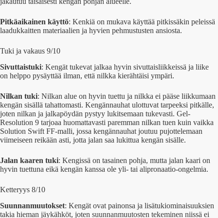
jakautuu taisaisesti kengän pohjan alueelle.
Pitkäaikainen käyttö
: Kenkiä on mukava käyttää pitkissäkin peleissä
laadukkaitten materiaalien ja hyvien pehmustusten ansiosta.
Tuki ja vakaus 9/10
Sivuttaistuki
: Kengät tukevat jalkaa hyvin sivuttaisliikkeissä ja liike
on helppo pysäyttää ilman, että nilkka kierähtäisi ympäri.
Nilkan tuki
: Nilkan alue on hyvin tuettu ja nilkka ei pääse liikkumaan
kengän sisällä tahattomasti. Kengännauhat ulottuvat tarpeeksi pitkälle,
joten nilkan ja jalkapöydän pystyy lukitsemaan tukevasti. Gel-
Resolution 9 tarjoaa huomattavasti paremman nilkan tuen kuin vaikka
Solution Swift FF-malli, jossa kengännauhat joutuu pujottelemaan
viimeiseen reikään asti, jotta jalan saa lukittua kengän sisälle.
Jalan kaaren tuki
: Kengissä on tasainen pohja, mutta jalan kaari on
hyvin tuettuna eikä kengän kanssa ole yli- tai alipronaatio-ongelmia.
Ketteryys 8/10
Suunnanmuutokset
: Kengät ovat painonsa ja lisätukiominaisuuksien
takia hieman jäykähköt, joten suunnanmuutosten tekeminen niissä ei