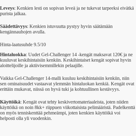
Leveys
: Kenkien lesti on sopivan leveä ja ne tukevat tarpeeksi eivätkä
purista jalkaa.
Säädettävyys
: Kenkien istuvuutta pystyy hyvin säätämään
kengännauhojen avulla.
Hinta-laatusuhde 9.5/10
Hintaluokka
: Uudet Gel-Challenger 14 -kengät maksavat 120€ ja ne
kuuluvat keskihintaisiin kenkiin. Keskihintaiset kengät sopivat hyvin
aloittelijoille ja aktiivisemmillekin pelaajille.
Vaikka Gel-Challenger 14-malli kuuluu keskihintaisiin kenkiin, niin
sen ominaisuudet vastaavat ylemmän hintaluokan kenkiä. Kengät ovat
erittäin mukavat, niissä on hyvä tuki ja kohtuullinen kestävyys.
Käyttöikä
: Kengät ovat tehty keskivertomateriaaleista, joten niiden
käyttöikä on noin 8kk+ riippuen viikottaisista pelimääristä. Padelkenttä
on myös tenniskenttää pehmeämpi, joten kenkien käyttöikä voi
helposti olla yli vuodenkin.