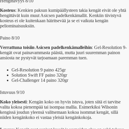
Hengittävyys 8/10
Kosteus
: Kenkien paksun kumipäällysteen takia kengät eivät ole yhtä
hengittävät kuin muut Asicsen padelkenkämallit. Kenkiin tiivistyvä
kosteus ei ole kuitenkaan häiritsevää ja se ei vaikuta kengän
peliominaisuuksiin.
Paino 8/10
Verrattuna toisiin Asicsen padelkenkämalleihin
: Gel-Resolution 9-
kengät ovat painavammasta päästä, mutta juuri suuremman painon
ansiosta ne pystyvät tarjoamaan paremman tuen.
Gel-Resolution 9 paino 425gr
Solution Swift FF paino 320gr
Gel-Challenger 14 paino 320gr
Istuvuus 9/10
Koko yleisesti
: Kengän koko on hyvin istuva, joten siitä ei tarvitse
valita kokoa pienempää tai isompaa mallia. Esimerkiksi Wilsonin
kengissä joudun yleensä valitsemaan kokoa isommat kengät, sillä
niiden kengänkoko ei vastaa yleisiä kengänkokoja.