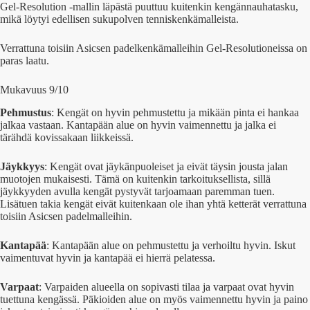
Gel-Resolution -mallin läpästä puuttuu kuitenkin kengännauhatasku,
mikä löytyi edellisen sukupolven tenniskenkämalleista.
Verrattuna toisiin Asicsen padelkenkämalleihin Gel-Resolutioneissa on
paras laatu.
Mukavuus 9/10
Pehmustus
: Kengät on hyvin pehmustettu ja mikään pinta ei hankaa
jalkaa vastaan. Kantapään alue on hyvin vaimennettu ja jalka ei
tärähdä kovissakaan liikkeissä.
Jäykkyys
: Kengät ovat jäykänpuoleiset ja eivät täysin jousta jalan
muotojen mukaisesti. Tämä on kuitenkin tarkoituksellista, sillä
jäykkyyden avulla kengät pystyvät tarjoamaan paremman tuen.
Lisätuen takia kengät eivät kuitenkaan ole ihan yhtä ketterät verrattuna
toisiin Asicsen padelmalleihin.
Kantapää
: Kantapään alue on pehmustettu ja verhoiltu hyvin. Iskut
vaimentuvat hyvin ja kantapää ei hierrä pelatessa.
Varpaat
: Varpaiden alueella on sopivasti tilaa ja varpaat ovat hyvin
tuettuna kengässä. Päkioiden alue on myös vaimennettu hyvin ja paino