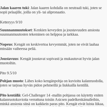
Jalan kaaren tuki
: Jalan kaaren kohdalla on neutraali tuki, joten se
sopii pelaajille, joilla on yli- tai alipronaatio.
Ketteryys 9/10
Suunnanmuutokset
: Kenkien keveyden ja joustavuuden ansiosta
suunnanmuutosten tekeminen on helppoa ja tarkkaa.
Nopeus
: Kengät on keskivertoa kevyemmät, joten ne eivät laahaa
missään vaiheessa peliä.
Joustavuus
: Kengät joustavat sopivasti ja mukautuvat hyvin jalan
muotoihin.
Pito 9.5/10
Pohjan muoto
: Lähes koko kengänpohja on kuvioitu kalanruodolla,
joten se tarjoaa hyvän pidon pehmeillä ja liukkailla kentillä.
Pito kentällä
: Gel-Challenger 14 -mallin pohjassa on käytetty eniten
kalanruotokuvioita verrattuna toisiin Asicsen padelkenkämalleihin,
minkä ansiosta siinä on kaikkein paras pito. Kengät eivät luista liikaa,