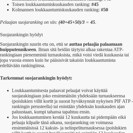
Toisen loukkaantumiskuukauden ranking:
#45
Kolmannen loukkaantumiskuukauden ranking:
#50
Pelaajan suojaranking on siis:
(40+45+50)/3
=
45
.
Suojarankingin hyödyt
Suojarankingin suurin etu on, että se
auttaa pelaajia palaamaan
huipputennikseen
. Ilman sitä heidän täytyisi alkaa rakentaa ATP-
rankingiaan pienemmistä turnauksista, mikä voisi viedä kuukausia tai
jopa vuosia ennen kuin he pääsisivät takaisin loukkaantumista
edeltävään rankingiinsa.
Tarkemmat suojarankingin hyödyt:
Loukkaantumisesta palaavat pelaajat voivat käyttää
suojarakingiaan joko ensimmäisiin yhdeksään turnaukseensa
(poislukien villit kortit ja suorat hyväksynnät nykyisen PIF ATP -
rankingin perusteella) tai enintään yhdeksän kuukauden ajan
paluustaan, kumpi tahansa tapahtuu ensin.
Jos loukkaantuminen kestää 12 kuukautta tai pidempään eikä
pelaaja kilpaile tänä aikana, suojaranking on voimassa
ensimmäisissä 12 kaksin- ja nelinpeliturnauksessa (poislukien