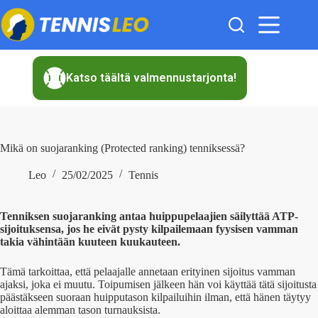
Skip
to
content
Katso täältä valmennustarjonta!
Mikä on suojaranking (Protected ranking) tenniksessä?
Leo
25/02/2025
Tennis
Tenniksen suojaranking antaa huippupelaajien säilyttää ATP-
sijoituksensa, jos he eivät pysty kilpailemaan fyysisen vamman
takia vähintään kuuteen kuukauteen.
Tämä tarkoittaa, että pelaajalle annetaan erityinen sijoitus vamman
ajaksi, joka ei muutu. Toipumisen jälkeen hän voi käyttää tätä sijoitusta
päästäkseen suoraan huipputason kilpailuihin ilman, että hänen täytyy
aloittaa alemman tason turnauksista.