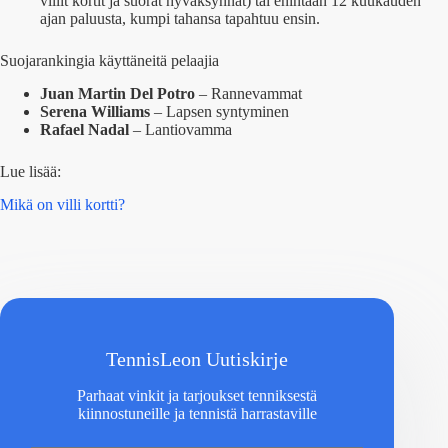
villit kortit ja suorat hyväksynnät) tai enintään 12 kuukauden
ajan paluusta, kumpi tahansa tapahtuu ensin.
Suojarankingia käyttäneitä pelaajia
Juan Martin Del Potro
– Rannevammat
Serena Williams
– Lapsen syntyminen
Rafael Nadal
– Lantiovamma
Lue lisää:
Mikä on villi kortti?
TennisLeon Uutiskirje
Parhaat vinkit ja tarjoukset tenniksestä
kiinnostuneille ja tennistä harrastaville