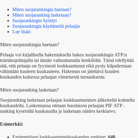
Miten suojarankingia haetaan?
Miten suojaranking lasketaan?
Suojarankingin hyödyt
Suojarankingia käyttäneitä pelaajia
Lue lisää:
Miten suojarankingia haetaan?
Pelaaja voi kirjallisella hakemuksella hakea suojarankingia ATP:n
toimitusjohtajalta tai tämän valtuuttamalta henkilöltä. Tämä edellyttää
sitä, että pelaaja on fyysisesti loukkaantunut eikä pysty kilpailemaan
vähintään kuuteen kuukauteen. Hakemus on jätettävä kuuden
kuukauden kuluessa pelaajan viimeisestä turnauksesta.
Miten suojaranking lasketaan?
Suojaranking lasketaan pelaajan loukkaantumisen jälkeiseltä kolmelta
kuukaudelta. Laskennassa otetaan huomioon pelaajan PIF ATP -
ranking kyseisiltä kuukausilta ja lasketaan näiden keskiarvo.
Esimerkki:
Ensimmäisen loukkaantumiskuukauden ranking:
#40