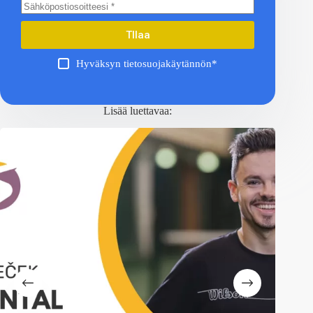
TIlaa
Hyväksyn tietosuojakäytännön*
Lisää luettavaa: