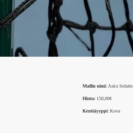
Mallin nimi
: Asics Soluti
Hinta:
150,00€
Kenttäyyppi
: Kova