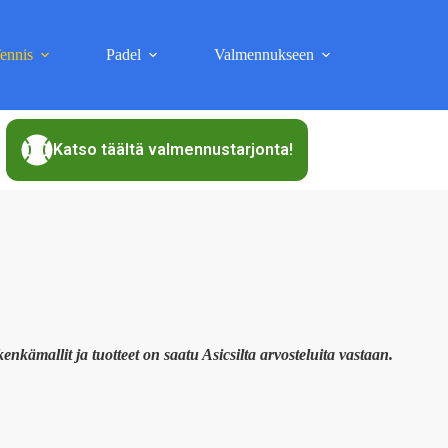
ennis
Padel
Valmennukseen
Katso täältä valmennustarjonta!
kenkämallit ja tuotteet on saatu Asicsilta arvosteluita vastaan.