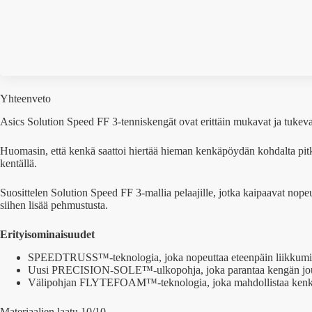
Yhteenveto
Asics Solution Speed FF 3-tenniskengät ovat erittäin mukavat ja tukeva
Huomasin, että kenkä saattoi hiertää hieman kenkäpöydän kohdalta pitki
kentällä.
Suosittelen Solution Speed FF 3-mallia pelaajille, jotka kaipaavat nopeut
siihen lisää pehmustusta.
Erityisominaisuudet
SPEEDTRUSS™-teknologia, joka nopeuttaa eteenpäin liikkumis
Uusi PRECISION-SOLE™-ulkopohja, joka parantaa kengän jous
Välipohjan FLYTEFOAM™-teknologia, joka mahdollistaa kenk
Materiaalien laatu 10/10