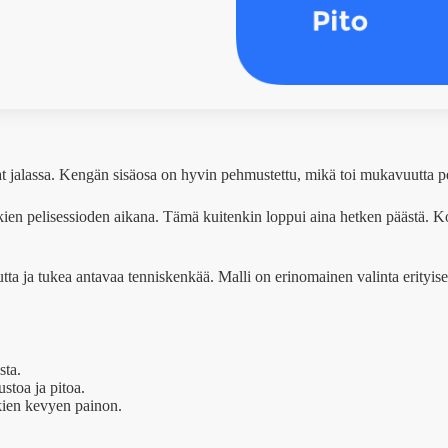
t jalassa. Kengän sisäosa on hyvin pehmustettu, mikä toi mukavuutta pel
en pelisessioden aikana. Tämä kuitenkin loppui aina hetken päästä. Kok
ta ja tukea antavaa tenniskenkää. Malli on erinomainen valinta erityisest
ta.
toa ja pitoa.
ien kevyen painon.