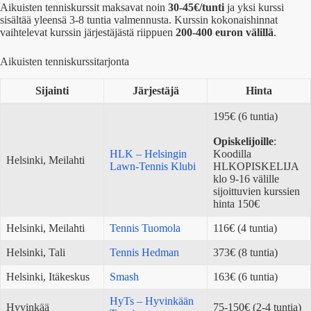
Aikuisten tenniskurssit maksavat noin
30-45€/tunti
ja yksi kurssi
sisältää yleensä 3-8 tuntia valmennusta. Kurssin kokonaishinnat
vaihtelevat kurssin järjestäjästä riippuen
200-400 euron välillä
.
Aikuisten tenniskurssitarjonta
Sijainti
Järjestäjä
Hinta
195€ (6 tuntia)
Opiskelijoille
:
HLK – Helsingin
Koodilla
Helsinki, Meilahti
Lawn-Tennis Klubi
HLKOPISKELIJA
klo 9-16 välille
sijoittuvien kurssien
hinta 150€
Helsinki, Meilahti
Tennis Tuomola
116€ (4 tuntia)
Helsinki, Tali
Tennis Hedman
373€ (8 tuntia)
Helsinki, Itäkeskus
Smash
163€ (6 tuntia)
HyTs – Hyvinkään
Hyvinkää
75-150€ (2-4 tuntia)