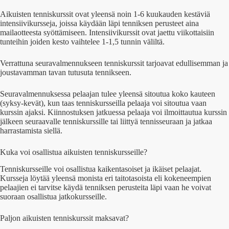
Aikuisten tenniskurssit ovat yleensä noin 1-6 kuukauden kestäviä
intensiivikursseja, joissa käydään läpi tenniksen perusteet aina
mailaotteesta syöttämiseen. Intensiivikurssit ovat jaettu viikottaisiin
tunteihin joiden kesto vaihtelee 1-1,5 tunnin väliltä.
Verrattuna seuravalmennukseen tenniskurssit tarjoavat edullisemman ja
joustavamman tavan tutusuta tennikseen.
Seuravalmennuksessa pelaajan tulee yleensä sitoutua koko kauteen
(syksy-kevät), kun taas tenniskursseilla pelaaja voi sitoutua vaan
kurssin ajaksi. Kiinnostuksen jatkuessa pelaaja voi ilmoittautua kurssin
jälkeen seuraavalle tenniskurssille tai liittyä tennisseuraan ja jatkaa
harrastamista siellä.
Kuka voi osallistua aikuisten tenniskursseille?
Tenniskursseille voi osallistua kaikentasoiset ja ikäiset pelaajat.
Kursseja löytää yleensä monista eri taitotasoista eli kokeneempien
pelaajien ei tarvitse käydä tenniksen perusteita läpi vaan he voivat
suoraan osallistua jatkokursseille.
Paljon aikuisten tenniskurssit maksavat?