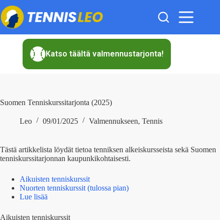
Skip
to
content
Katso täältä valmennustarjonta!
Suomen Tenniskurssitarjonta (2025)
Leo
09/01/2025
Valmennukseen
,
Tennis
Tästä artikkelista löydät tietoa tenniksen alkeiskursseista sekä Suomen
tenniskurssitarjonnan kaupunkikohtaisesti.
Aikuisten tenniskurssit
Nuorten tenniskurssit (tulossa pian)
Lue lisää
Aikuisten tenniskurssit