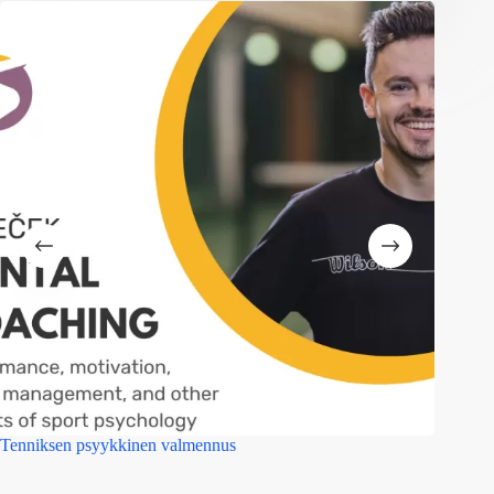
Tenniksen psyykkinen valmennus
Mitä syö