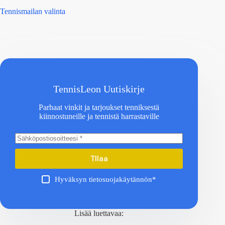
Tennismailan valinta
TennisLeon Uutiskirje
Parhaat vinkit ja tarjoukset tenniksestä
kiinnostuneille ja tennistä harrastaville
TIlaa
Hyväksyn tietosuojakäytännön*
Lisää luettavaa: