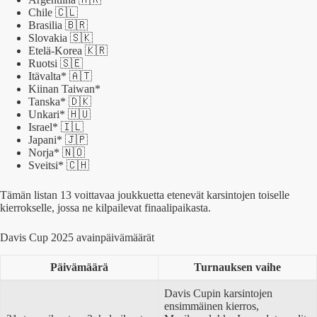
Chile 🇨🇱
Brasilia 🇧🇷
Slovakia 🇸🇰
Etelä-Korea 🇰🇷
Ruotsi 🇸🇪
Itävalta* 🇦🇹
Kiinan Taiwan*
Tanska* 🇩🇰
Unkari* 🇭🇺
Israel* 🇮🇱
Japani* 🇯🇵
Norja* 🇳🇴
Sveitsi* 🇨🇭
Tämän listan 13 voittavaa joukkuetta etenevät karsintojen toiselle
kierrokselle, jossa ne kilpailevat finaalipaikasta.
Davis Cup 2025 avainpäivämäärät
Päivämäärä
Turnauksen vaihe
Davis Cupin karsintojen
ensimmäinen kierros,