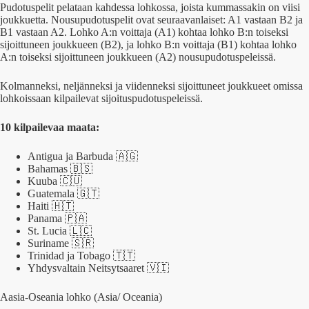
Pudotuspelit pelataan kahdessa lohkossa, joista kummassakin on viisi
joukkuetta. Nousupudotuspelit ovat seuraavanlaiset: A1 vastaan B2 ja
B1 vastaan A2. Lohko A:n voittaja (A1) kohtaa lohko B:n toiseksi
sijoittuneen joukkueen (B2), ja lohko B:n voittaja (B1) kohtaa lohko
A:n toiseksi sijoittuneen joukkueen (A2) nousupudotuspeleissä.
Kolmanneksi, neljänneksi ja viidenneksi sijoittuneet joukkueet omissa
lohkoissaan kilpailevat sijoituspudotuspeleissä.
10 kilpailevaa maata:
Antigua ja Barbuda 🇦🇬
Bahamas 🇧🇸
Kuuba 🇨🇺
Guatemala 🇬🇹
Haiti 🇭🇹
Panama 🇵🇦
St. Lucia 🇱🇨
Suriname 🇸🇷
Trinidad ja Tobago 🇹🇹
Yhdysvaltain Neitsytsaaret 🇻🇮
Aasia-Oseania lohko (Asia/ Oceania)