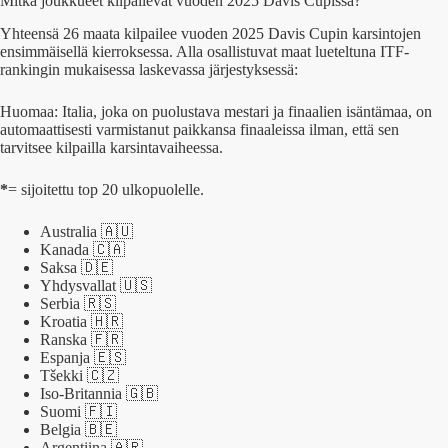
Mitkä joukkueet kilpailevat vuoden 2025 Davis Cupissa?
Yhteensä 26 maata kilpailee vuoden 2025 Davis Cupin karsintojen
ensimmäisellä kierroksessa. Alla osallistuvat maat lueteltuna ITF-
rankingin mukaisessa laskevassa järjestyksessä:
Huomaa: Italia, joka on puolustava mestari ja finaalien isäntämaa, on
automaattisesti varmistanut paikkansa finaaleissa ilman, että sen
tarvitsee kilpailla karsintavaiheessa.
*
= sijoitettu top 20 ulkopuolelle.
Australia 🇦🇺
Kanada 🇨🇦
Saksa 🇩🇪
Yhdysvallat 🇺🇸
Serbia 🇷🇸
Kroatia 🇭🇷
Ranska 🇫🇷
Espanja 🇪🇸
Tšekki 🇨🇿
Iso-Britannia 🇬🇧
Suomi 🇫🇮
Belgia 🇧🇪
Argentiina 🇦🇷