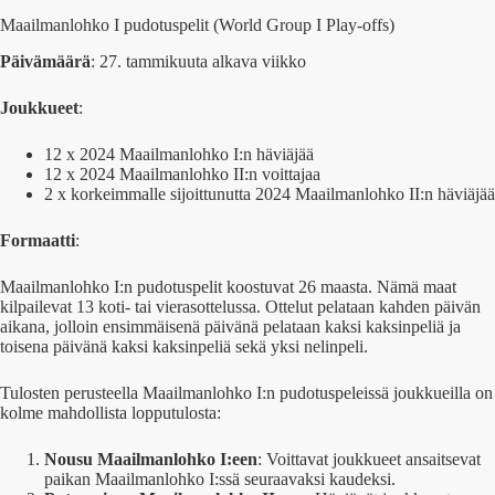
Maailmanlohko I pudotuspelit (World Group I Play-offs)
Päivämäärä
: 27. tammikuuta alkava viikko
Joukkueet
:
12 x 2024 Maailmanlohko I:n häviäjää
12 x 2024 Maailmanlohko II:n voittajaa
2 x korkeimmalle sijoittunutta 2024 Maailmanlohko II:n häviäjää
Formaatti
:
Maailmanlohko I:n pudotuspelit koostuvat 26 maasta. Nämä maat
kilpailevat 13 koti- tai vierasottelussa. Ottelut pelataan kahden päivän
aikana, jolloin ensimmäisenä päivänä pelataan kaksi kaksinpeliä ja
toisena päivänä kaksi kaksinpeliä sekä yksi nelinpeli.
Tulosten perusteella Maailmanlohko I:n pudotuspeleissä joukkueilla on
kolme mahdollista lopputulosta:
Nousu Maailmanlohko I:een
: Voittavat joukkueet ansaitsevat
paikan Maailmanlohko I:ssä seuraavaksi kaudeksi.