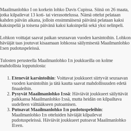
Maailmanlohko I on korkein lohko Davis Cupissa. Siinä on 26 maata,
jotka kilpailevat 13 koti- tai vierasottelussa. Nämä ottelut pelataan
kahden päivän aikana, jolloin ensimmäisenä päivänä pelataan kaksi
kaksinpeliä ja toisena päivänä kaksi kaksinpeliä sekä yksi nelinpeli.
Lohkon voittajat saavat paikan seuraavan vuoden karsintoihin. Lohkon
häviäjät taas joutuvat kisaamaan lohkossa säilymisestä Maailmanlohko
I:sen pudotuspeleissä.
Tulosten perusteella Maailmanlohko I:n joukkueilla on kolme
mahdollista lopputulosta:
Etenevät karsintoihin
: Voittavat joukkueet siirtyvät seuraavan
vuoden karsintoihin ja tätä kautta saavat mahdollisuuden edetä
finaaleihin.
Pysyvät Maailmanlohko I:ssä
: Häviävät joukkueet säilyttävät
paikkansa Maailmanlohko I:ssä, mutta heidän on kilpailtava
uudelleen välttääkseen putoamisen.
Putoavat Maailmanlohko I:n pudotuspeleihin
:
Maailmanlohko I:n otteluiden häviäjät kilpailevat
pudotuspeleissä. Häviävät joukkueet putoavat Maailmanlohko
II:een.