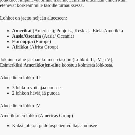
etenevät korkeammille tasoille turnauksessa.
Lohkot on jaettu neljään alueeseen:
Amerikat
(Americas); Pohjois-, Keski- ja Etelä-Amerikka
Aasia/Oseania
(Aasia/ Oceania)
Eurooppa
(Europe)
Afrikka
(Africa Group)
Jokainen alue jaetaan kolmeen tasoon (Lohkot III, IV ja V).
Esimerkiksi
Amerikkojen-alue
koostuu kolmesta lohkosta.
Alueellinen lohko III
3 lohkon voittajaa nousee
2 lohkon häviäjää putoaa
Alueellinen lohko IV
Amerikkojen lohko (Americas Group)
Kaksi lohkon pudotuspelien voittajaa nousee