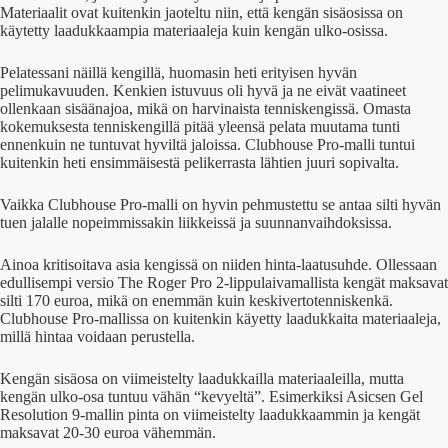
Materiaalit ovat kuitenkin jaoteltu niin, että kengän sisäosissa on
käytetty laadukkaampia materiaaleja kuin kengän ulko-osissa.
Pelatessani näillä kengillä, huomasin heti erityisen hyvän
pelimukavuuden. Kenkien istuvuus oli hyvä ja ne eivät vaatineet
ollenkaan sisäänajoa, mikä on harvinaista tenniskengissä. Omasta
kokemuksesta tenniskengillä pitää yleensä pelata muutama tunti
ennenkuin ne tuntuvat hyviltä jaloissa. Clubhouse Pro-malli tuntui
kuitenkin heti ensimmäisestä pelikerrasta lähtien juuri sopivalta.
Vaikka Clubhouse Pro-malli on hyvin pehmustettu se antaa silti hyvän
tuen jalalle nopeimmissakin liikkeissä ja suunnanvaihdoksissa.
Ainoa kritisoitava asia kengissä on niiden hinta-laatusuhde. Ollessaan
edullisempi versio The Roger Pro 2-lippulaivamallista kengät maksavat
silti 170 euroa, mikä on enemmän kuin keskivertotenniskenkä.
Clubhouse Pro-mallissa on kuitenkin käyetty laadukkaita materiaaleja,
millä hintaa voidaan perustella.
Kengän sisäosa on viimeistelty laadukkailla materiaaleilla, mutta
kengän ulko-osa tuntuu vähän “kevyeltä”. Esimerkiksi Asicsen Gel
Resolution 9-mallin pinta on viimeistelty laadukkaammin ja kengät
maksavat 20-30 euroa vähemmän.