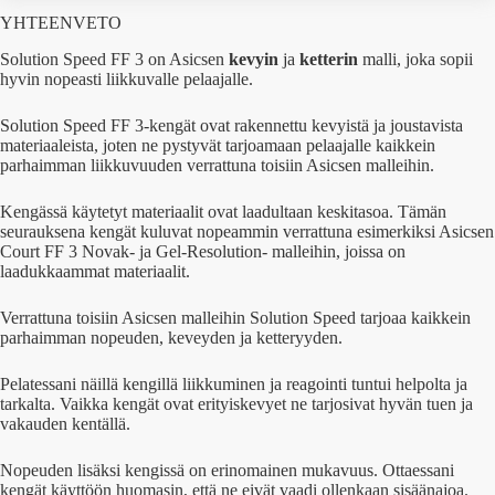
YHTEENVETO
Solution Speed FF 3 on Asicsen
kevyin
ja
ketterin
malli, joka sopii
hyvin nopeasti liikkuvalle pelaajalle.
Solution Speed FF 3-kengät ovat rakennettu kevyistä ja joustavista
materiaaleista, joten ne pystyvät tarjoamaan pelaajalle kaikkein
parhaimman liikkuvuuden verrattuna toisiin Asicsen malleihin.
Kengässä käytetyt materiaalit ovat laadultaan keskitasoa. Tämän
seurauksena kengät kuluvat nopeammin verrattuna esimerkiksi Asicsen
Court FF 3 Novak- ja Gel-Resolution- malleihin, joissa on
laadukkaammat materiaalit.
Verrattuna toisiin Asicsen malleihin Solution Speed tarjoaa kaikkein
parhaimman nopeuden, keveyden ja ketteryyden.
Pelatessani näillä kengillä liikkuminen ja reagointi tuntui helpolta ja
tarkalta. Vaikka kengät ovat erityiskevyet ne tarjosivat hyvän tuen ja
vakauden kentällä.
Nopeuden lisäksi kengissä on erinomainen mukavuus. Ottaessani
kengät käyttöön huomasin, että ne eivät vaadi ollenkaan sisäänajoa.