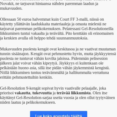
Novakit, ne tarjoavat hintaansa nähden paremman laadun ja
mukavuuden.
Ollessaan 50 euroa halvemmat kuin Court FF 3-malli, niissä on
käytetty yllättävän laadukkaita materiaaleja ja omasta mielestä ne
tarjoavat paremman pelikokemuksen. Pelatessani Gel-Resolutioneilla
liikkuminen tuntui vakaalta ja terävältä. Pito kenttään oli erinomainen
ja kenkien avulla oli helppo tehdä suunnanmuutoksia.
Mukavuuden puolesta kengät ovat keskitasoa ja ne vaativat muutaman
tunnin sisäänajon. Kengät ovat pehmustettu hyvin, mutta jäykkyytensä
puolesta ne tuntuvat vähän kovilta jaloissa. Pidemmän pelisession
jälkeen jalat voivat vähän kipeytyä. Jäykkyys ei kuitenkaan ole
pelkästään huono asia, sillä itse pidän vähän jäykemmistä kengistä.
Niillä liikkuminen tuntuu terävämmältä ja hallitummalta verrattuna
erittäin pehmustettuihin kenkiin.
Gel-Resolution 9-kengät sopivat hyvin vaativalle pelaajalle, joka
priorisoi
vakautta
,
tukevuutta
ja
terävää
liikkumista
. Olen itse
käyttänyt Gel-Resolution-sarjaa useita vuosia ja olen ollut tyytyväinen
niiden laatuu ja pelikokemukseen.
Lue koko arvostelu täältä