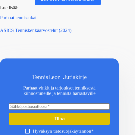
Lue lisää:
Parhaat tennissukat
ASICS Tenniskenkäarvostelut (2024)
TennisLeon Uutiskirje
Parhaat vinkit ja tarjoukset tenniksestä
kiinnostuneille ja tennistä harrastaville
TIlaa
Hyväksyn tietosuojakäytännön*