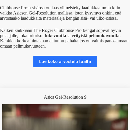
Clubhouse Pro:n sisäosa on taas viimeistelty laadukkaammin kuin
vaikka Asicsen Gel-Resolution mallissa, joten kysymys onkin, että
arvostaako laadukkaita materiaaleja kengän sisä- vai ulko-osissa.
Kaiken kaikkiaan The Roger Clubhouse Pro-kengät sopivat hyvin
pelaajalle, joka priorisoi
tukevuutta
ja
erityistä pelimukavuutta
.
Kenkien korkea hintakaan ei tunnu pahalta jos on valmis panostamaan
omaan pelimukavuuteen.
Lue koko arvostelu täältä
Asics Gel-Resolution 9