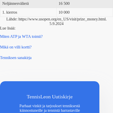
Neljännesvälierä
16 500
1. kierros
10 000
Lähde: https://www.usopen.org/en_US/visit/prize_money.html.
5.9.2024
Lue lisää:
Miten ATP ja WTA toimii?
Mikä on villi kortti?
Tenniksen sanakirja
TennisLeon Uutiskirje
Parhaat vinkit ja tarjoukset tenniksestä
kiinnostuneille ja tennistä harrastaville