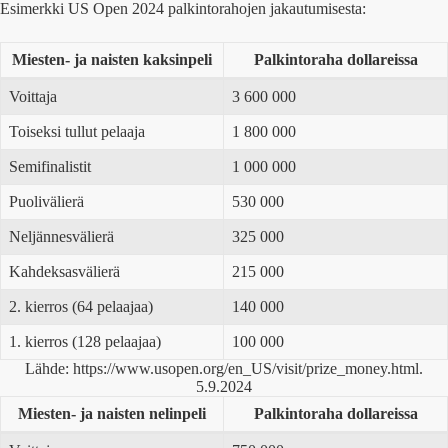
Esimerkki US Open 2024 palkintorahojen jakautumisesta:
Miesten- ja naisten kaksinpeli
Palkintoraha dollareissa
Voittaja
3 600 000
Toiseksi tullut pelaaja
1 800 000
Semifinalistit
1 000 000
Puolivälierä
530 000
Neljännesvälierä
325 000
Kahdeksasvälierä
215 000
2. kierros (64 pelaajaa)
140 000
1. kierros (128 pelaajaa)
100 000
Lähde: https://www.usopen.org/en_US/visit/prize_money.html.
5.9.2024
Miesten- ja naisten nelinpeli
Palkintoraha dollareissa