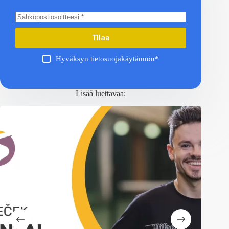
TIlaa
Hyväksyn tietosuojakäytännön*
Lisää luettavaa: