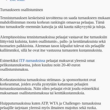
Turnaukseen osallistuminen
Tennisturnauksen keskeisenä tavoitteena on saada turnaukseen mukaan
mahdollisimman monta korkean rankingin omaavaa pelaajaa. Tämä
tuo turnaukselle enemmän katsojia ja sitä kautta näkyvyyttä ja tuloja.
Alempitasoisissa tennisturnauksissa pelaajat vastaavat itse turnauksiin
liittyvistä kuluista, kuten osallistumis-, pallo- ja kenttämaksuista sekä
tuomarien palkkioista. Alemman tason kilpailut tulevat siis pelaajille
kalliimmiksi, sillä he ovat itse vastuussa turnausten kustannuksista.
Esimerkiksi
ITF-turnauksissa
pelaajat maksavat yleensä omat
pelikustannuksensa, johon kuuluu noin 20-40 euron
osallistumismaksu.
Korkeatasoisissa turnauksissa striimaus- ja sponsorituotot ovat
korkeammat, joiden avulla pystytään kattamaan pelaajien
turnauskustannuksia. Näin ollen pelaajat eivät joudu esimerkiksi
maksamaan osallistumismaksua tai kenttäkustannuksia.
Huipputurnauksissa kuten ATP, WTA ja Challenger- turnauksissa
pelaajille tarjotaan yleensä myös ilmainen majoitus sekä ruoka.