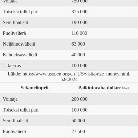
Voittaja
750 000
Toiseksi tullut pari
375 000
Semifinalistit
190 000
Puolivälierä
110 000
Neljännesvälierä
63 000
Kahdeksasvälierä
40 000
1. kierros
100 000
Lähde: https://www.usopen.org/en_US/visit/prize_money.html.
5.9.2024
Sekanelinpeli
Palkintoraha dollareissa
Voittaja
200 000
Toiseksi tullut pari
100 000
Semifinalistit
50 000
Puolivälierä
27 500