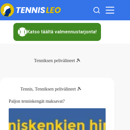
Skip
to
content
Katso täältä valmennustarjonta!
Tenniksen pelivälineet 🎾
Tennis
,
Tenniksen pelivälineet 🎾
Paljon tenniskengät maksavat?