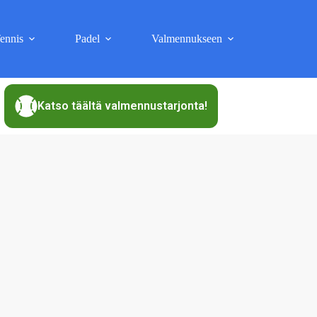
ennis
Padel
Valmennukseen
Katso täältä valmennustarjonta!