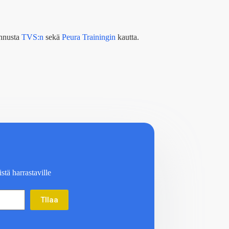
ennusta
TVS:n
sekä
Peura Trainingin
kautta.
stä harrastaville
TIlaa