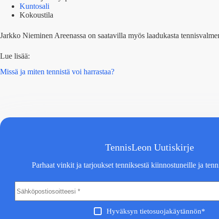
Kuntosali
Kokoustila
Jarkko Nieminen Areenassa on saatavilla myös laadukasta tennisvalm
Lue lisää:
Missä ja miten tennistä voi harrastaa?
TennisLeon Uutiskirje
Parhaat vinkit ja tarjoukset tenniksestä kiinnostuneille ja tenni
Hyväksyn tietosuojakäytännön*