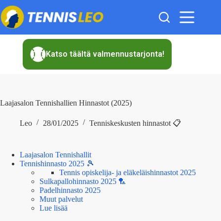
Skip
to
content
Katso täältä valmennustarjonta!
Laajasalon Tennishallien Hinnastot (2025)
Leo
28/01/2025
Tenniskeskusten hinnastot 📋
Laajasalon Tennishallit
Tennishinnasto 2025 🎾
Tennis opiskelija- ja eläkeläishinnastot 2025
Sulkapallohinnasto 2025 🏸
Padelhinnasto 2025
Muut palvelut
Lue lisää