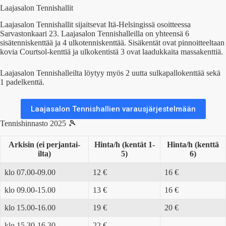
Laajasalon Tennishallit
Laajasalon Tennishallit sijaitsevat Itä-Helsingissä osoitteessa
Sarvastonkaari 23. Laajasalon Tennishalleilla on yhteensä 6
sisätenniskenttää ja 4 ulkotenniskenttää. Sisäkentät ovat pinnoitteeltaan
kovia Courtsol-kenttiä ja ulkokentistä 3 ovat laadukkaita massakenttiä.
Laajasalon Tennishalleilta löytyy myös 2 uutta sulkapallokenttää sekä
1 padelkenttä.
Laajasalon Tennishallien varausjärjestelmään
Tennishinnasto 2025 🎾
Arkisin (ei perjantai-
Hinta/h (kentät 1-
Hinta/h (kenttä
ilta)
5)
6)
klo 07.00-09.00
12 €
16 €
klo 09.00-15.00
13 €
16 €
klo 15.00-16.00
19 €
20 €
klo 15.30-16.30
22 €