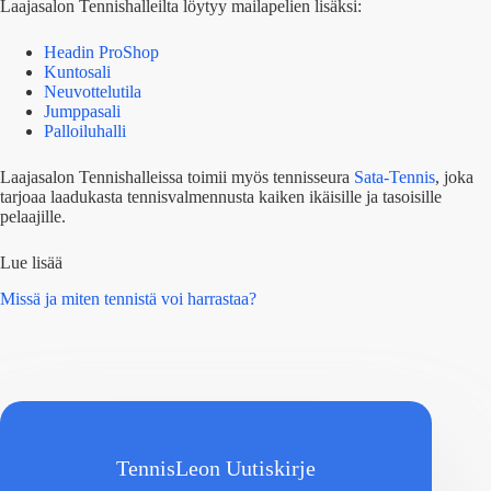
Laajasalon Tennishalleilta löytyy mailapelien lisäksi:
Headin ProShop
Kuntosali
Neuvottelutila
Jumppasali
Palloiluhalli
Laajasalon Tennishalleissa toimii myös tennisseura
Sata-Tennis
, joka
tarjoaa laadukasta tennisvalmennusta kaiken ikäisille ja tasoisille
pelaajille.
Lue lisää
Missä ja miten tennistä voi harrastaa?
TennisLeon Uutiskirje