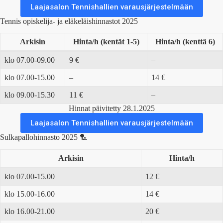
Laajasalon Tennishallien varausjärjestelmään
Tennis opiskelija- ja eläkeläishinnastot 2025
Arkisin
Hinta/h (kentät 1-5)
Hinta/h (kenttä 6)
klo 07.00-09.00
9 €
–
klo 07.00-15.00
–
14 €
klo 09.00-15.30
11 €
–
Hinnat päivitetty 28.1.2025
Laajasalon Tennishallien varausjärjestelmään
Sulkapallohinnasto 2025 🏸
Arkisin
Hinta/h
klo 07.00-15.00
12 €
klo 15.00-16.00
14 €
klo 16.00-21.00
20 €