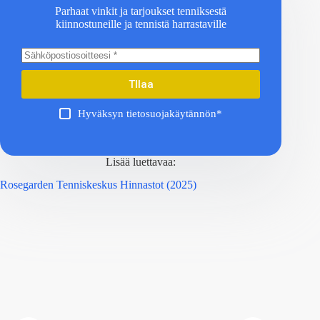
Parhaat vinkit ja tarjoukset tenniksestä
kiinnostuneille ja tennistä harrastaville
TIlaa
Hyväksyn tietosuojakäytännön*
Lisää luettavaa:
Rosegarden Tenniskeskus Hinnastot (2025)