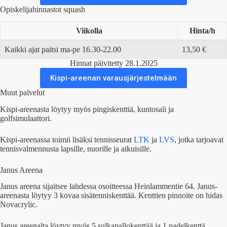
Opiskelijahinnastot squash
Viikolla
Hinta/h
Kaikki ajat paitsi ma-pe 16.30-22.00
13,50 €
Hinnat päivitetty 28.1.2025
Kispi-areenan varausjärjestelmään
Muut palvelut
Kispi-areenasta löytyy myös pingiskenttiä, kuntosali ja
golfsimulaattori.
Kispi-areenassa toimii lisäksi tennisseurat
LTK
ja
LVS
, jotka tarjoavat
tennisvalmennusta lapsille, nuorille ja aikuisille.
Janus Areena
Janus areena sijaitsee lahdessa osoitteessa Heinlammentie 64. Janus-
areenasta löytyy 3 kovaa sisätenniskenttää. Kenttien pinnoite on hidas
Novacrylic.
Janus areenalta löytyy myös 5 sulkapallokenttää ja 1 padelkenttä.