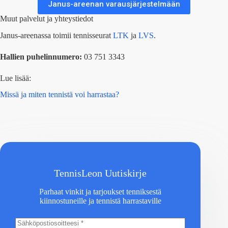
Janus-areenan varausjärjestelmään
Muut palvelut ja yhteystiedot
Janus-areenassa toimii tennisseurat
LTK
ja
LVS
.
Hallien puhelinnumero:
03 751 3343
Lue lisää:
Missä ja miten tennistä voi harrastaa?
TennisLeon Uutiskirje
Parhaat vinkit ja tarjoukset tenniksestä
kiinnostuneille ja tennistä harrastaville