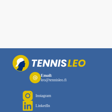
Variston
Email:
leo@tennisleo.fi
Instagram
LinkedIn