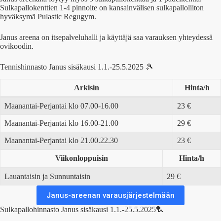
Sulkapallokenttien 1-4 pinnoite on kansainvälisen sulkapalloliiton
hyväksymä Pulastic Regugym.
Janus areena on itsepalveluhalli ja käyttäjä saa varauksen yhteydessä
ovikoodin.
Tennishinnasto Janus sisäkausi 1.1.-25.5.2025 🎾
Arkisin
Hinta/h
Maanantai-Perjantai klo 07.00-16.00
23 €
Maanantai-Perjantai klo 16.00-21.00
29 €
Maanantai-Perjantai klo 21.00.22.30
23 €
Viikonloppuisin
Hinta/h
Lauantaisin ja Sunnuntaisin
29 €
Janus-areenan varausjärjestelmään
Sulkapallohinnasto Janus sisäkausi 1.1.-25.5.2025🏸