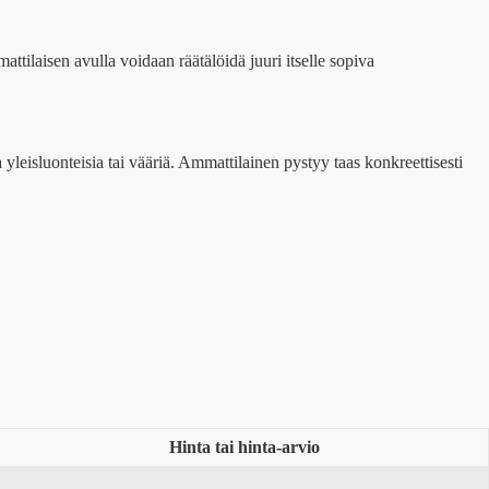
tilaisen avulla voidaan räätälöidä juuri itselle sopiva
leisluonteisia tai vääriä. Ammattilainen pystyy taas konkreettisesti
Hinta tai hinta-arvio