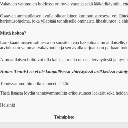
Vakavien vammojen hoidossa on hyvä varatua sekä lääkärikäyntiin, että 
Osaavan ammattilaisen avulla oikeanlainen kuntoutusprosessi voi lähteä 
harjoitusohjelma, joka ylläpitää tennikselle ominaista lihaskuntoa ja e
Mistä hoitoa
?
Loukkaantumisen sattuessa on suositeltavaa hakeutua ammattilaiselle, ei
arvioimaan vamman vakavuuden ja sen avulla tarjoamaan parhaan hoi
Ammattilaisen hoito voi olla kallista, mutta omasta terveydestä ja hyvin
Huom. TennisLeo ei ole kaupallisessa yhteistyössä artikkelissa esiint
Tennisvammoihin erikoistuneet lääkärit
Tästä listasta löydät tennisvammoihin erikoistuneet lääkärit sekä heidä
Helsinki
Toimipiste