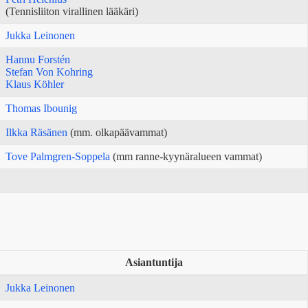
(Tennisliiton virallinen lääkäri)
Jukka Leinonen
Hannu Forstén
Stefan Von Kohring
Klaus Köhler
Thomas Ibounig
Ilkka Räsänen
(mm. olkapäävammat)
Tove Palmgren-Soppela
(mm ranne-kyynäralueen vammat)
Asiantuntija
Jukka Leinonen