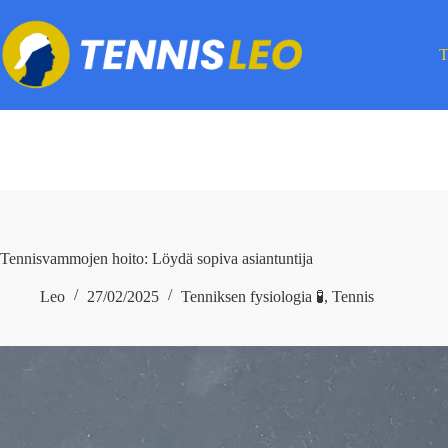
Skip
to
content
T
Tennisvammojen hoito: Löydä sopiva asiantuntija
Leo
27/02/2025
Tenniksen fysiologia 🧪
,
Tennis