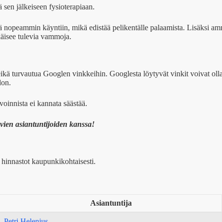
sen jälkeiseen fysioterapiaan.
nopeammin käyntiin, mikä edistää pelikentälle palaamista. Lisäksi ammat
hkäisee tulevia vammoja.
kä turvautua Googlen vinkkeihin. Googlesta löytyvät vinkit voivat olla y
don.
voinnista ei kannata säästää.
yvien asiantuntijoiden kanssa!
n hinnastot kaupunkikohtaisesti.
Asiantuntija
Petri Helenius