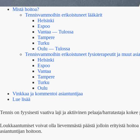
Mistä hoitoa?
Tennisvammoihin erikoistuneet lääkärit
Helsinki
Espoo
Vantaa — Tulossa
Tampere
Turku
Oulu — Tulossa
Tennisvammoihin erikoistuneet fysioterapeutit ja muut asia
Helsinki
Espoo
Vantaa
Tampere
Turku
Oulu
Vinkkaa ja kommentoi asiantuntijaa
Lue lisää
Tennis on fyysisesti vaativa laji ja aktiivinen pelaaja/harratastaja koke
Loukkaantumiset voivat olla lievemmästä päästä jolloin erityistä hoito
asiantuntijan hoitoon.